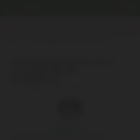
2
Lemon Kaszinó Bónuszok
Exkluzív Bónuszok
Bison Kaszinó Bó
Főoldal
Hogyan osztályozzuk az online kaszinókat
HOGYAN RANGSOROLJUK A
LEGJOBB ONLINE
KASZINÓKAT?
Szerző:
Boross Örs
Frissítve:
15.10.2024
Boross Örs
A szolgáltatásunk fő célja az online kaszinók