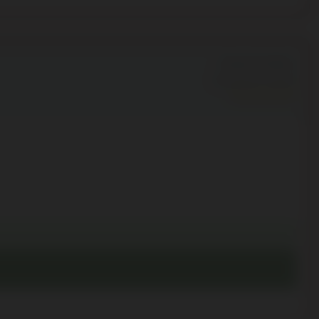
Casea Casino
Értékelés:
9.8
/10