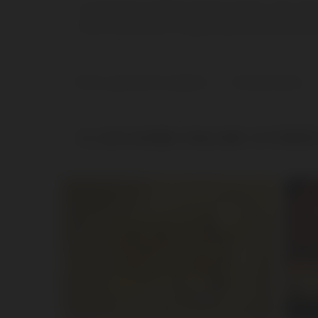
A gyümölcsös játékok sikerét mutatja, hogy mé
online kaszinóban a legjobb gyümölcsös játékok
Online gyümölcsös játékok
Hol játszhatok
A LEGJOBB ONLINE GYÜMÖ