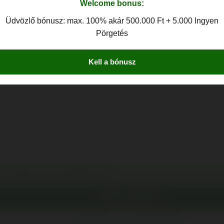
NÓK GYÜMÖLCSÖS JÁTÉKOKKAL
Welcome bonus:
Üdvözlő bónusz: max. 100% akár 500.000 Ft + 5.000 Ingyen
Pörgetés
Kell a bónusz
T + 5.000 INGYEN PÖRGETÉS
Szerezz bónuszt!
Irány a Fireball Casino
Fireball Casino értékelések (18)