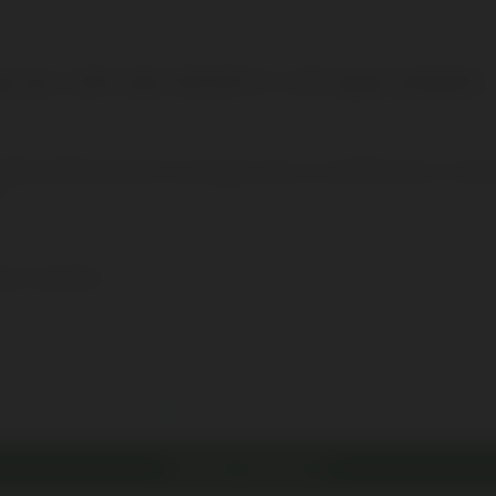
g max. 125% akár 450.000 Ft + 270 ingyen pörgetés
etés értékű üdvözlő csomaggal várja az új játékosokat. A minim
.
gyen pörgetés
NINCS PROMÓKÓD
SZEREZZ BÓNUSZT!