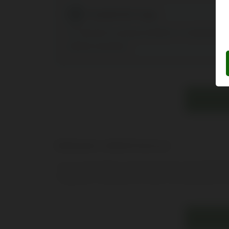
Szakértői tipp
Az üdvözlő csomag esetében a megforgatási
törlésre kerülnek.
Befizetés nélküli bónusz
Az Ice kaszinóban egy 50 Ingyenes Pörgetésből 
Pragmatic Play Book of Fallen nevű játékára ér