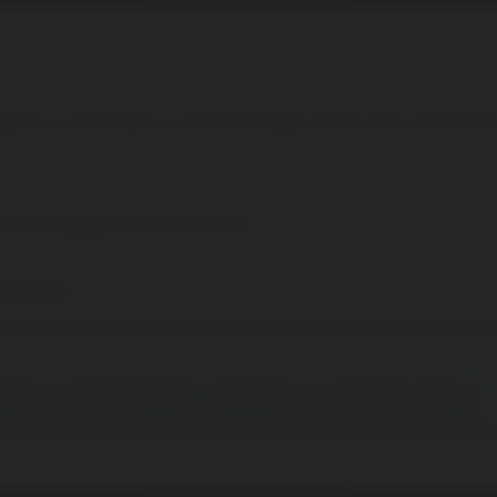
agoknak van fenntartva. A promóció értéke 150% akár 2.000 EUR
oker nyerőgépen használhatod fel
l 40.000 Ft
sek maximális kifizetése a befizetés összegének 5-szöröse.