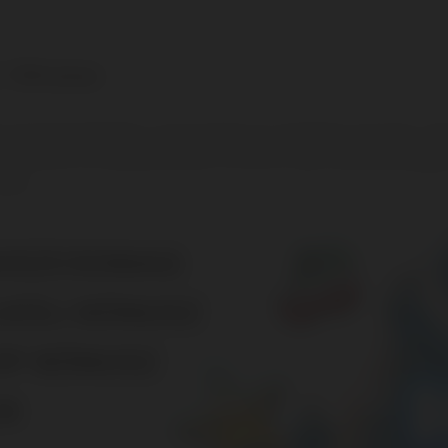
 TÍPUSAI
gy hangsúlyt fektettek a mennyiségre és minőségre egyaránt. Tí
lő bónusz az új játékosoknak, és heti és napi rendszerességgel
nyek.