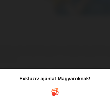
őnyös, mert 3 befizetésre oszlik, így ahelyett, hogy egyszerre 
téke összesen 450.000 Ft bónuszt + 270 Ingyen Pörgetés, de fon
zhető meg:
n): 120% akár 150.000 Ft-ig + 150 IP, min. befizetés 3.000 Ft
ig + 100 IP, min. befizetés 3.000 Ft
Exkluzív ajánlat Magyaroknak!
70 IP, min. befizetés 4.500 Ft
 50 IP, min. befizetés 6.000 Ft
st követő 48 órán át érhető el. A megforgatási követelmény 4