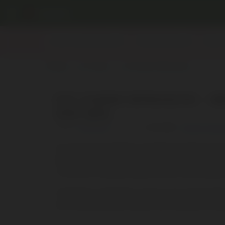
Lemon Kaszinó Bónuszok
Exkluzív Bónuszok
Bison 
Főoldal
Ice Casino
Ice Kaszinó Bónuszok
ICE CASINO BÓNUSZOK – B
SOK MÁS
Szerző:
Péter Deli
Frissítve:
13.03.2026
Hogyan rangsor
Az Ice kaszinó oldalon 5 rendszeres bónusz áll 
bónusz 450.000 Ft + 270 IP értékben az első 3
is vannak a hűséges játékosoknak, ilyen például
A legjobb az egészben, hogy az Ice Casino bó
amit a játékosoknak tudniuk kell, beleértve az 