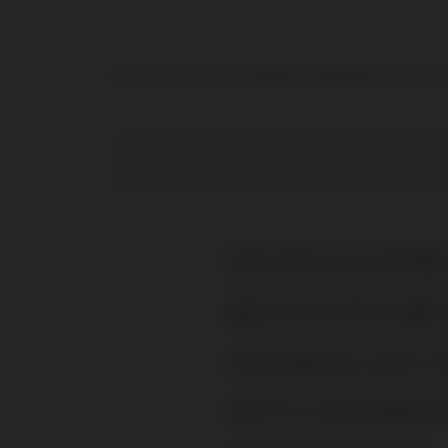
AZ ICE KASZINÓ BÓNUSZOK
Az Ice casino bonus kínálatán látszik, hogy na
(összesen 3 bónuszt kapnak a VIP tagok), üdvöz
bónuszokat is kaphatsz, ezek jellemzően verse