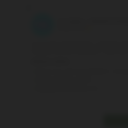
1
Ice Casino – Üdvözlő Csoma
Értékelés: 6.5/10
Az Ice Casino akár 450.000 Ft + 270 ingyen pörg
összeget 40-szer kell megforgatni 7 napon belül
BÓNUSZ LEÍRÁS:
Bónusz: max. 125% akár 450.000 Ft + 270 in
Minimum befizetés: 3.000 Ft
Megforgatási követelmény: 40x