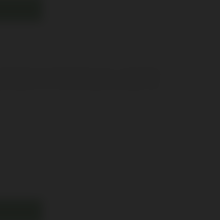
tett pénzösszegeket téríti vissza, automatikus
tőr státuszt, és a heti befizetések összege nem