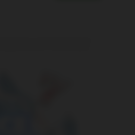
pusokat tekintve vannak highroller bónuszok
 kapható promóciók is. Ezenkívül hálózati