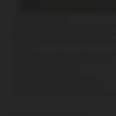
Ismerjük fel a jó kezdő kezeket!
Legalább két párt vagy annál jobb kezet kell összeraknun
Minden lapjárásnál törekedjünk ász- vagy királypárokat g
Törekedjünk erős párokat gyűjteni, (9-esek, 10-esek, bub
közeledünk!
Ha összehoztunk egy színsort vagy rojálflöst, ne bízzuk 
Ha csak egy párunk van, dobjuk el a másik három lapot!
Ha két párunk van, ejtsük a páratlant!
Ha hármasunk van, dobjuk a fennmaradó kettőt!
Négy lap húzásánál cseréljük a különálló ötödiket!
Ne húzzunk lapot, ha már három megvan van a színsorhoz