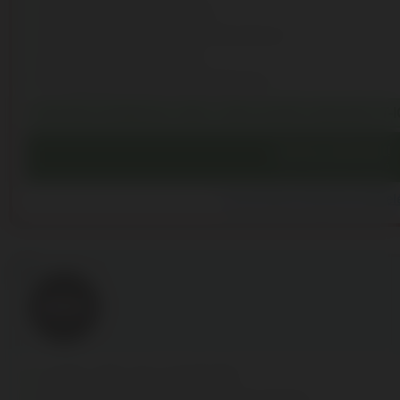
3.525 Ft minimális befizetés
15 kriptovaluta az azonnali kifizetéshez
25% élőkaszinó-cashback
Élő fogadások akár 10.000.000 Ft-ig
ÜDVÖZLŐ BÓNUSZ: MAX. 150% AKÁR 5.600.000 FT-I
Szerezz bónuszt!
Irány a CrazyTower Kaszinó
CrazyTower Kaszinó értékelé
4
12.500+ játék 120 szolgáltatótól
Kifizetések 1 órán belül 15+ kriptovalutával