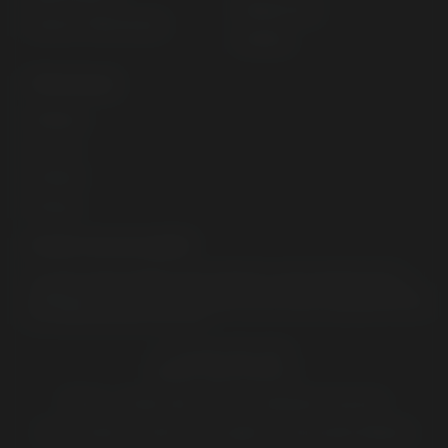
MasterCard
Kaszinó Vélemények
Neteller
Vélemények
HellSpin
Lemon
Fireball
Energy
Felelős Szerencsejáték
Az online szerencsejáték remek szórakozás, viszont mindig fennáll a
vesztés lehetősége. Ezért mindig ügyeljen a felelős játékra! Ha úgy érzi,
játékfüggéssel kapcsolatos problémái vannak, kérjük, segítségért keresse
fel a BeGambleAware.org címet!
© Copyright 2004-2026.
Minden jog fenntartva.
Rólunk
Hirdető oldala
Blog
Adatvédelmi irányelvek
Cookie értesítő
Felelős szerencsejáték
Felhasználási feltételek