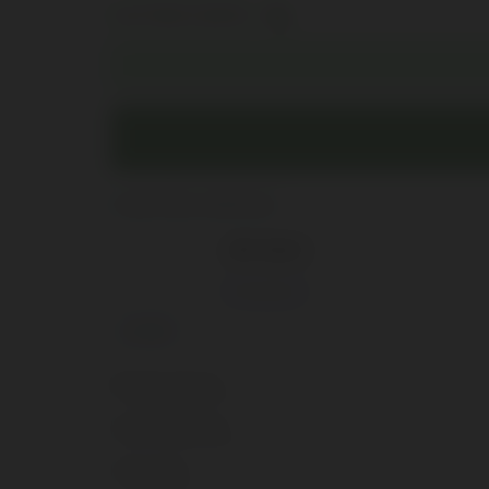
KATTINTS ÉRTE
FIZETÉSI MÓDOK
+ 5 több
Megbízhatóság
Használhatóság
Promóciók