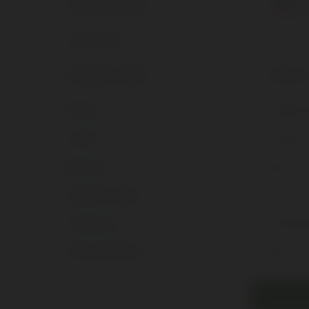
Szoftverkészítők
Létrehozva
2018
Befizetési módok
Email
support
Licenc
Curacao
Élő chat
Igen
Játékok száma
1k+
Tulajdonos
TechSol
SSL tanúsítvány
Igen