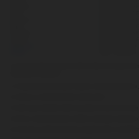
Litecoin
3.880 – 1.936.785 F
Dogecoin
5.000 – 1.000.000 F
Tether
3.880 – 1.936.785 F
Ethereum
3.880 – 1.936.785 F
Ripple
3.880 – 1.936.785 F
USD Coin
3.880 – 1.936.785 F
Cardano
3.880 – 1.936.785 F
Mastercard
5.000 – 600.000 Ft
Revolut
5.000 – 600.000 Ft
Az egyenlegedet bármelyik fizetési módszerrel egyszerűen
alábbi gyors lépéseket:
A bejelentkezést követően kattints a befizetés gombra a 
Válassz az elérhető fizetési módok közül.
Add meg a befizetni kívánt összeget a minimum és max
Írd be a választott fizetési módhoz szükséges adatokat, 
Várd meg a befizetett összeg megérkezését a számládra, 