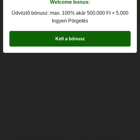
Welcome bonus:
magukat. A cél, hogy minél több pontot gyűjts a já
akár 12.000 Ft bónuszpénzt is nyerhetsz!
Üdvözlő bónusz: max. 100% akár 500.000 Ft + 5.000
Ingyen Pörgetés
Dudespin asztali játékok
Kell a bónusz
Az asztali játékok kínálata több mint 150 címet ölel fel a v
játékok között megtalálhatók a rulett, blackjack, póker és b
Roulette, a European Christmas Roulette vagy a 3D Blackjack
Dudespin kaszinóban.
Játék
Elérhető típusok
Klasszikus rulett, auto rulett, európai rulett, amerikai rul
Rulett
Golden Chip rulett
Klasszikus blackjack, többkezes blackjack, egykezes
Blackjack
Blackjack Lucky Sevens, amerikai blackjack
Texas Hold’em, Magic Poker, Oasis Poker, Tri Card P
Póker
Poker, Jacks or Better, Aces and Faces
Nyerőgépválaszték és játékszolgáltatók a D