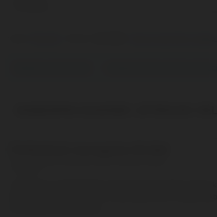
Támogatás
Szerző:
Péter Deli
Frissítve:
12.02.2026
Hogyan rangsoroljuk a legjobb 
Általános információk
Dudespin Bónuszok és promóc
DUDESPIN KASZINÓ JÁTÉKOSI V
Értékelések összegzése MI által
Ezt az összegzést MI készítette aktuális értékelések alapján
12.02.2026
A Dudespin 3 értékelésből származó tapasztalatok vegyes ké
lépéseket tartalmaznak, ami óvatosságot vált ki a játékosokbó
és tempóval rendelkeznek.