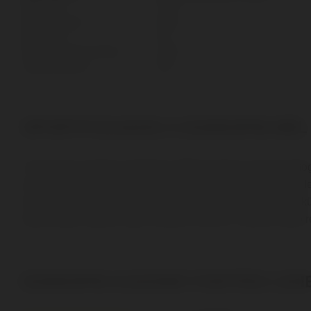
Élő rulett
170+
Élő blackjack
390+
Élő póker
30
Élő baccarat & kocka
140+
Játékműsorok
50+
SPORTFOGADÁS A DUDESPIN-NÉL
A Dudespin oldalán mérkőzés előtti fogadás és élő sportfog
esemény, köztük díjátadók is szerepelnek a kínálatban. A l
röplabda kínálja. A Dudespin kaszinó a sportfogadáshoz kül
akkumulátor ajánlat, egy cashback bónusz, valamint több r
DUDESPIN KASZINÓ FIZETÉSI LE