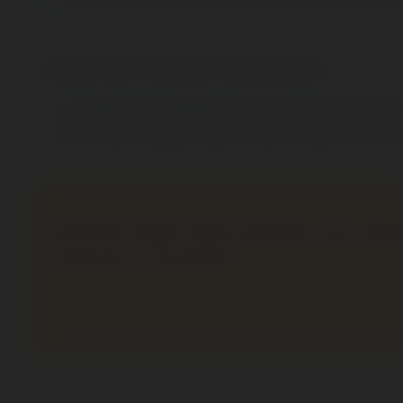
AMIN JAVÍTHATNA A DUDESPIN:
Az oldalon nem található információ a kaszinó engedé
Az e-mailes megkeresésekre lassan válaszol a Dude
“
A Dudespin oldalán minden 20 percben részt vehetsz
Ft bónuszra is szert tehetsz.
Mester fokozat üzleti információs rendszerekből, digitális 