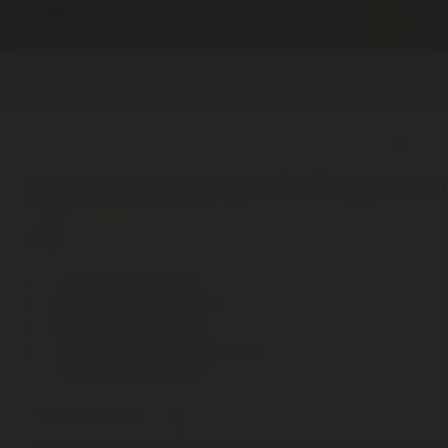
2
Lemon Kaszinó Bónuszok
Exkluzív Bónuszok
Bison Kaszinó Bó
Főoldal
K
DUDESPIN KASZINÓ ÉRTÉKELÉS 20
7/10
11.000+ kaszinójáték
Befizetés már 3.880 Ft-tól
Wheel of Fortune játék
Több mint 110 játékszolgáltató
12+ kriptovaluta opció
KATTINTS ÉRTE