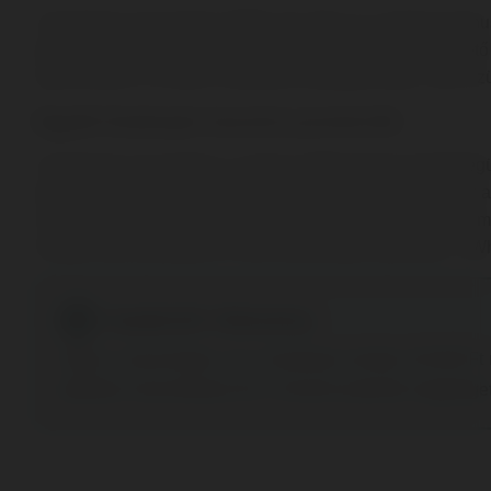
A Dudespin-nél minden hétfőn egy 25%-os cashback bónuszt
pénzvisszatérítés e-mailben vagy élő chaten kérelmezhető 
akár 80.000 Ft is lehet. A bónuszt a kifizetés előtt 1-szer 
Egyéb Dudespin kaszinó promóciók
A Dudespin kaszinóban a magyar játékosoknak lehetőségük 
bajnokságokon való részvétellel. Az összegyűjtött pontok a
használhatók fel értékes jutalmakat rejtő zsákmányládák 
további Bowl pontokat és extra bónuszokat nyerhetsz. A Wh
Szakértői Vélemény
Játssz a kaszinóban, és a Dudespin minden 40.000 Ft m
játékban használhatsz fel. A Szerencsekerék megpörge