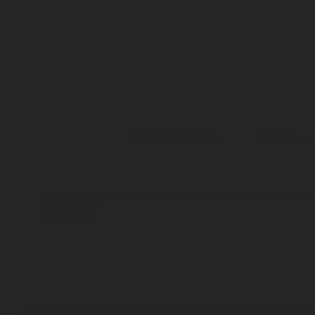
Tartalommenedzsment
Az igaming szek
“
Nekem a Dudespin kaszinóban a gamifikációs rendszer tetszik
tudok szerezni.
A DUDESPIN KASZINÓHOZ HASON