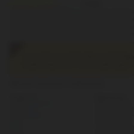
7.2/10
A Dudespin-nél elérhető 18
fizetési mód
között megtalálhat
Skrill és Neteller, valamint 11 kriptovaluta is, köztük a so
már 3.880 Ft-tól lehetséges. A befizetett összegek az ese
nyeremények kifizetésénél a minimum limit 3.880 Ft-tól in
Ha szeretnél a nyereményedhez a lehető leggyo
kiutalást választanod. A banki átutalás ugyani
Elérhető módszerek a befizetéshez
Fizetési mód
Befizetési limit
UTORG
Paysafecard
3.880 – 367.990 Ft
UTORG
Skrill
3.880 – 1.936.785 F
UTORG
Neteller
3.880 – 1.936.785 F
Mifinity
5.000 – 800.000 Ft
Bitcoin
11.625 – 1.936.785 