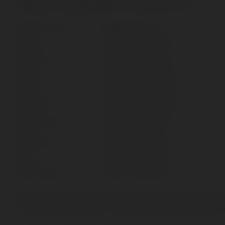
Kifizetési lehetőségek a Dudespin-nél
Fizetési mód
Kifizetési limit
Bitcoin
23.280 – 1.939.810 Ft
Litecoin
3.880 – 1.939.810 Ft
Dogecoin
5.000 – 1.000.000 Ft
Tether
11.640 – 1.939.810 Ft
Ethereum
15.520 – 1.939.810 Ft
Ripple
11.640 – 1.939.810 Ft
USD Coin
11.640 – 1.939.810 Ft
Cardano
11.640 – 1.939.810 Ft
UTORG Skrill
3.880 – 1.939.810 Ft
Mifinity
5.000 – 800.000 Ft
Mastercard
5.000 – 1.000.000 Ft
Visa
5.000 – 1.000.000 Ft
Revolut
5.000 – 1.000.000 Ft
Banki átutalás
5.000 – 1.000.000 Ft
A Dudespin valódi pénzes kaszinóban a nyeremények kiutalás
millió Ft-ot is kifizethetsz. A kifizetési kérelem benyújtásá