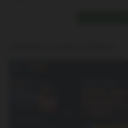
DUDESPIN KASZINÓ ELŐNÉZET