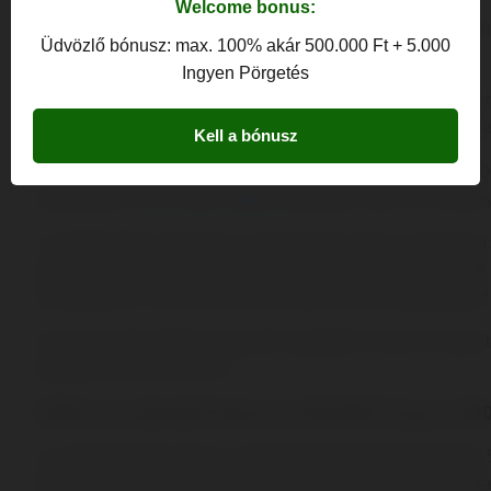
Welcome bonus:
Az Infinity casino bonus ajánlatai Magyarországon is érvén
Üdvözlő bónusz: max. 100% akár 500.000 Ft + 5.000
az egyikre.
Ingyen Pörgetés
A bónuszokhoz mindig többszörös megforgatási feltételek tar
pörgetésekből szerzett nyereményekre 40X-es megforgatási 
Kell a bónusz
A megforgatás során a beszámítható tétek felső limitje 2.00
automatás és
élő asztali játékok
tétjeinek csak 10%-át könyv
A megforgatás során arra is ügyelni kell, hogy a magas ko
kockázatú játékra, mert azt a kaszinó visszaélésnek tekinti. 
nyerőgépezni. Érdemes a bónuszokat csak nyerőgépekkel te
Ha egy konkrét játékot szeretnél kipróbálni, bónusz válasz
egyáltalán nem érhető el!
100%-os üdvözlő bónusz 150.000 Ft-ig és 20
Az első befizetési bónusz legkisebb feljogosító befizetése
pörgetéseket a megforgatási időszak alatt 20-ásal, naponta