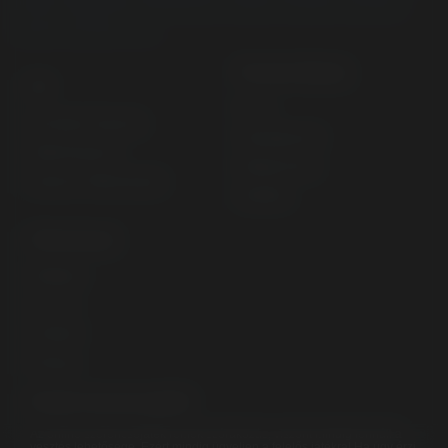
Norge
Österreich
Philippines
Polska
Portugal
Schweiz
Suomi
Sverige
한국
Fizetési Módok
Fő
Payz
Új Online Kaszinó
Paysafecard
Mobil Kaszinó
MasterCard
Kaszinó Vélemények
Neteller
Vélemények
HellSpin
Lemon
Fireball
Energy
Felelős Szerencsejáték
Az online szerencsejáték remek szórakozás, viszont mindig fennáll a
vesztés lehetősége. Ezért mindig ügyeljen a felelős játékra! Ha úgy érzi,