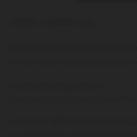
INFINITY KASZINÓ GYIK
Skrill befizetéssel is kaphatok Infinitycasino bo
Nem, sajnos a Skrill és a Neteller befizetések ki vannak z
Az Infinitycasino elfogad forintot is?
Igen, játékos számlát forintalapon is nyithatsz, de a forintod
A megforgatási feltételek a befizetésre vonatkoz
Nem, befizetési bónusznál a megforgatási feltétel külön ér