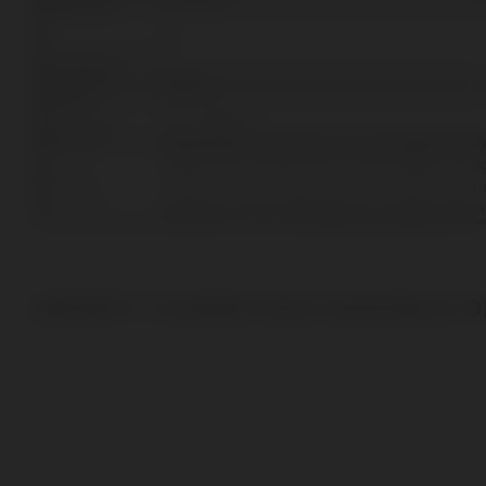
sebesség
📱
95+
Szoftverkészítők
🎲 Játékok
8.500+
száma
🆘 Élő chat
24/7 elérhető
📧 Email
support@casinoinfinity.com. Támogatott nyel
Afganisztán, Fehéroroszország, Belgium, Bulgá
🌐 Kizárt
Litvánia, Málta, Moldovai Köztársaság, Mian
országok
(beleértve a Krím-félszigetet is), Egyesült Ki
INFINITY CASINO-HOZ HASONLÓ 