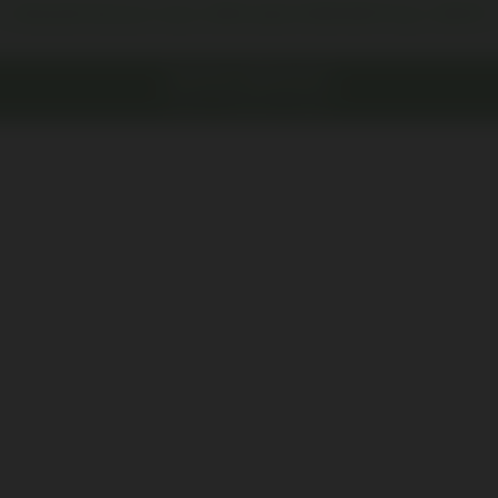
Üdvözlő bónusz: max. 150% akár 6.000.000 Ft-ig + 400 IP
Szerezz Bónuszt!
Irány a LolaJack Casino