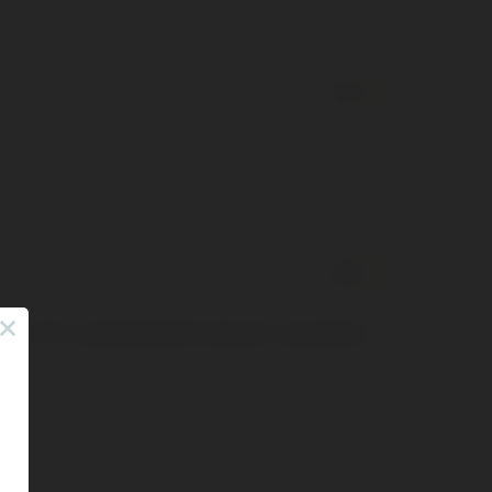
7.0
4.0
g oké. DE a pörgetésekből szàrmazó nyereményt