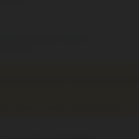
zetési limit az első szintű VIP-tagoknak
özlő bónuszhoz
vásokban való részvétellel, a Szerencsekerék megpörgetés
rekből, digitális innováció és online pénzügyi technológia fókusszal,