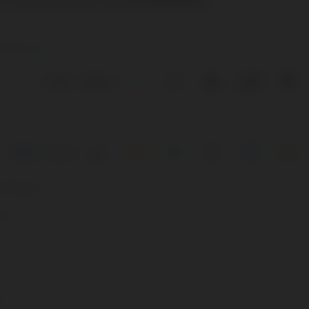
A LOLAJACK KASZINÓRÓL
lajack.com
t@lolajack.com
Rica
+
ap