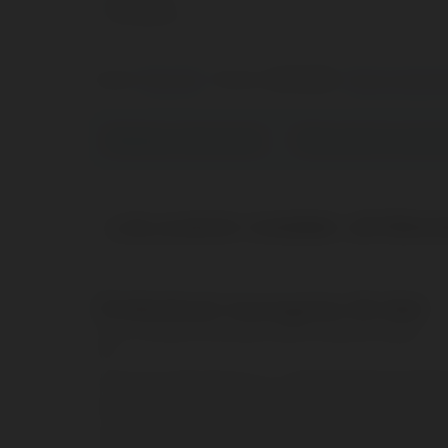
Támogatás
Szerző:
Péter Deli
Frissítve:
06.08.2026
Hogyan rangsorolj
Általános információk
Bónuszok és promóc
LOLAJACK CASINO JÁTÉKO
Értékelések összegzése MI által
Ezt az összegzést MI készítette aktuális értékelések alapján
Ma
A kaszinó kifizetéseit 2 a 7 értékelésből kritizálj
rendszer 3 a 7 értékelésből érdemeket kap, ahol a 
a bónuszok kihasználásakor visszatérő panaszok 2