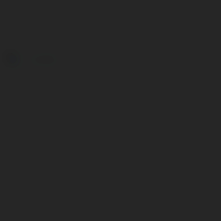
+ 22 több