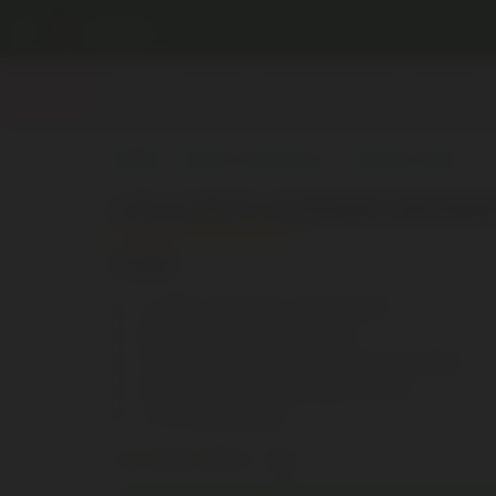
Lemon Kaszinó Bónuszok
Exkluzív Bónuszok
Bison 
Főoldal
Kaszinó vélemények
LolaJack Casino
LOLAJACK KASZINÓ ÉRTÉKE
9.3/10
11.000+ játék 107 szolgáltatótól
Minimum befizetés 5.000 Ft
25 szintű VIP program extra bónuszokkal
Napi és élő cashback akár 25%-ig
770+ jackpot játék
KATTINTS ÉRTE