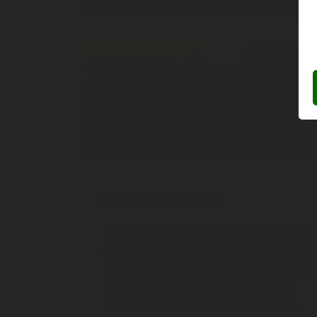
LOLAJACK KASZINÓ ÁTTEK
8.7/10
A LolaJack kaszinó a Tafico Ltd szerencsejáték
11.000 címet tartalmazó játékkatalógust kínál. 
regisztrációkor max. 150% bónusz kapható akár 6
bónuszra, beleértve egy kripto üdvözlő bónuszra
Skrill vagy a Revolut, amelyek megkönnyítik a be
a platform funkcióinak minden főbb aspektusát,
AMIT SZERETTÜNK
Alacsony, 20x megforgatási követelmény 
Gamifikációs funkciók, mint a Szerencseke
Érmeváltás 400.000 Ft-ra a Bónusz Boltba
Hozzáférés 15+ kripto fizetési opcióhoz
Versenyek akár 2.400.000.000 Ft-os nyer